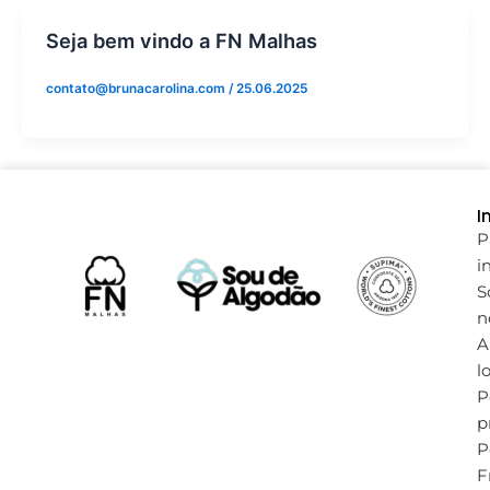
Seja bem vindo a FN Malhas
contato@brunacarolina.com
/
25.06.2025
I
P
in
S
n
A
l
P
p
P
F