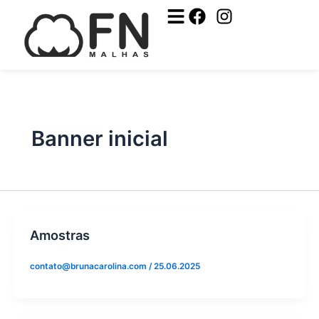
Ir
Facebook
Instagram
para
o
conteúdo
Banner inicial
Amostras
contato@brunacarolina.com
/
25.06.2025